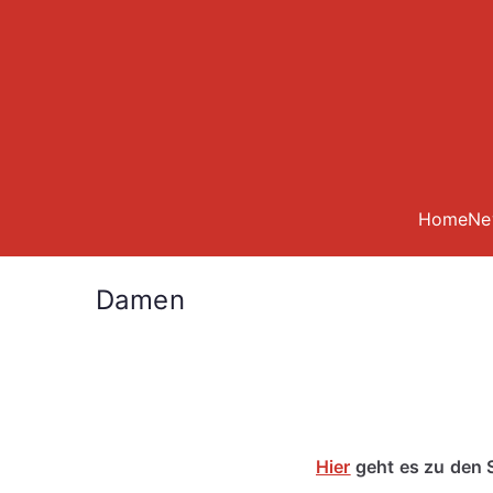
Zum
Inhalt
springen
Home
Ne
Damen
Hier
geht es zu den 