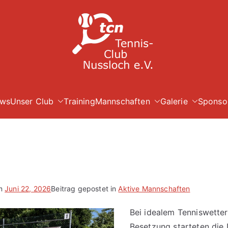
TC Nuß
ws
Unser Club
Training
Mannschaften
Galerie
Sponso
am
Juni 22, 2026
Beitrag gepostet in
Aktive Mannschaften
Bei idealem Tenniswetter
Besetzung starteten die