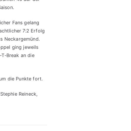
Saison.
icher Fans gelang
chtlicher 7:2 Erfolg
us Neckargemünd.
oppel ging jeweils
-T-Break an die
m die Punkte fort.
 Stephie Reineck,