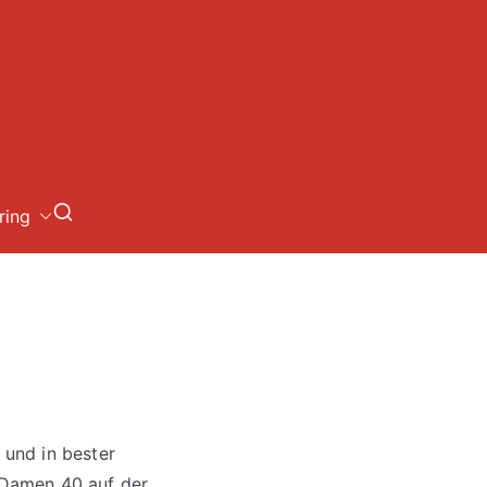
loch
ring
 und in bester
 Damen 40 auf der