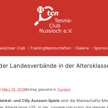
TC Nuß
ws
Unser Club
Training
Mannschaften
Galerie
Sponso
der Landesverbände in der Altersklas
am
März 18, 2018
Beitrag gepostet in
Turniere
enkel- und Cilly Aussem-Spiele
sind die Mannschafts-Mei
r Altersklasse U15. In der Jungenkonkurrenz die Henner 