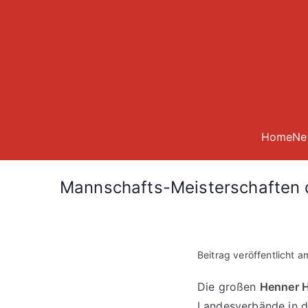
Zum
Inhalt
springen
Home
Ne
Mannschafts-Meisterschaften 
Beitrag veröffentlicht 
Die großen
Henner H
Landesverbände in de