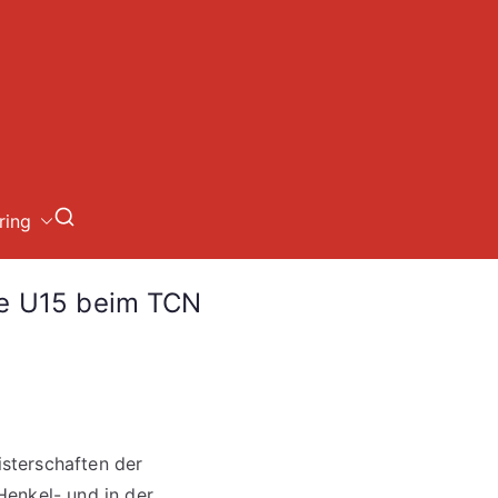
loch
ring
se U15 beim TCN
sterschaften der
Henkel- und in der