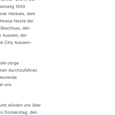
rstmalig 1950
nner Henkels, dem
hinaus fasste der
 Beschluss, den
y Aussem, der
e Cilly Aussem-
 die obige
imen durchzuführen.
edeutende
ei uns
 und würden uns über
on Donnerstag, den