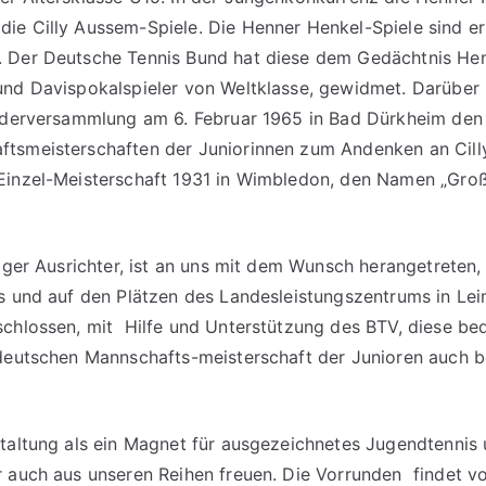
ie Cilly Aussem-Spiele. Die Henner Henkel-Spiele sind e
 Der Deutsche Tennis Bund hat diese dem Gedächtnis He
nd Davispokalspieler von Weltklasse, gewidmet. Darüber 
iederversammlung am 6. Februar 1965 in Bad Dürkheim den
tsmeisterschaften der Juniorinnen zum Andenken an Cill
Einzel-Meisterschaft 1931 in Wimbledon, den Namen „Groß
riger Ausrichter, ist an uns mit dem Wunsch herangetreten,
ns und auf den Plätzen des Landesleistungszentrums in Le
schlossen, mit Hilfe und Unterstützung des BTV, diese b
 deutschen Mannschafts-meisterschaft der Junioren auch b
staltung als ein Magnet für ausgezeichnetes Jugendtennis
r auch aus unseren Reihen freuen. Die Vorrunden findet v