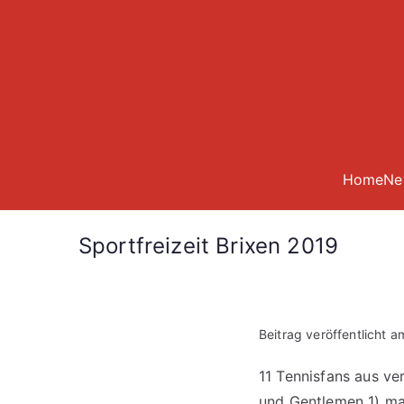
Zum
Inhalt
springen
Home
Ne
Sportfreizeit Brixen 2019
Beitrag veröffentlicht 
11 Tennisfans aus v
und Gentlemen 1) mac