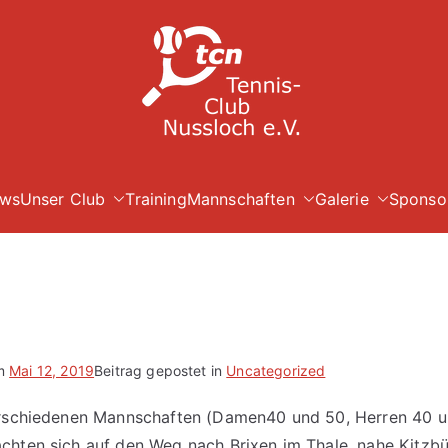
TC Nuß
ws
Unser Club
Training
Mannschaften
Galerie
Sponso
am
Mai 12, 2019
Beitrag gepostet in
Uncategorized
erschiedenen Mannschaften (Damen40 und 50, Herren 40 
hten sich auf den Weg nach Brixen im Thale, nahe Kitzbüh