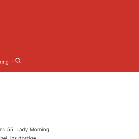
loch
ring
und 55, Lady Morning
el, ins dortige