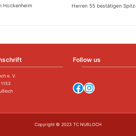
vigation
in Hockenheim
Herren 55 bestätigen Spitz
nschrift
Follow us
ch e. V.
 1153
Facebook
Instagram
ußloch
Copyright © 2023
TC NUßLOCH