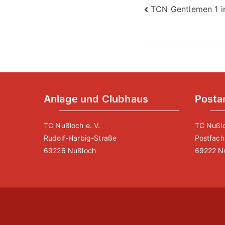
Beitragsna
TCN Gentlemen 1 
Anlage und Clubhaus
Posta
TC Nußloch e. V.
TC Nußlo
Rudolf-Harbig-Straße
Postfach
69226 Nußloch
69222 N