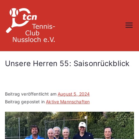
Zum
Inhalt
springen
TC Nußloch
Unsere Herren 55: Saisonrückblick
Beitrag veröffentlicht am
August 5, 2024
Beitrag gepostet in
Aktive Mannschaften