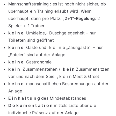
Mannschaftstraining : es ist noch nicht sicher, ob
überhaupt ein Training erlaubt wird. Wenn
überhaupt, dann pro Platz:
„2+1“-Regelung
: 2
Spieler + 1 Trainer
k e i n e
Umkleide,- Duschgelegenheit – nur
Toiletten sind geöffnet
k e i n e
Gäste und k e i n e „Zaungäste“ – nur
„Spieler“ sind auf der Anlage
k e i n e
Gastronomie
k e i n
Zusammenstehen /
k e i n
Zusammensitzen
vor und nach dem Spiel , k e i n Meet & Greet
k e i n e
mannschaftlichen Besprechungen auf der
Anlage
E i n h a l t u n g
des Mindestabstandes
D o k u m e n t a t i o n
mittels Liste über die
individuelle Präsenz auf der Anlage