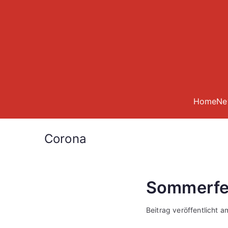
Zum
Inhalt
springen
Home
Ne
Corona
Sommerfe
Beitrag veröffentlicht 