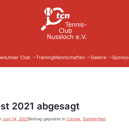
TC Nuß
ws
Unser Club
Training
Mannschaften
Galerie
Sponso
st 2021 abgesagt
am
Juni 14, 2021
Beitrag gepostet in
Corona
,
Sommerfest