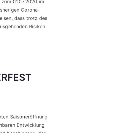
g zum 01.07.2020 im
isherigen Corona-
isen, dass trotz des
ausgehenden Risiken
ERFEST
nten Saisoneröffnung
ehbaren Entwicklung