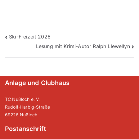
Beitragsnavigation
Ski-Freizeit 2026
Lesung mit Krimi-Autor Ralph Llewellyn
Anlage und Clubhaus
TC Nußloch e. V.
Rudolf-Harbig-Straße
69226 Nußloch
Postanschrift