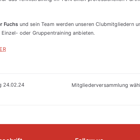
er Fuchs
und sein Team werden unseren Clubmitgliedern u
, Einzel- oder Gruppentraining anbieten.
IER
vigation
g 24.02.24
Mitgliederversammlung wählt