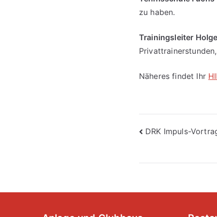
zu haben.
Trainingsleiter Holg
Privattrainerstunden
Näheres findet Ihr
H
Beitragsna
DRK Impuls-Vortra