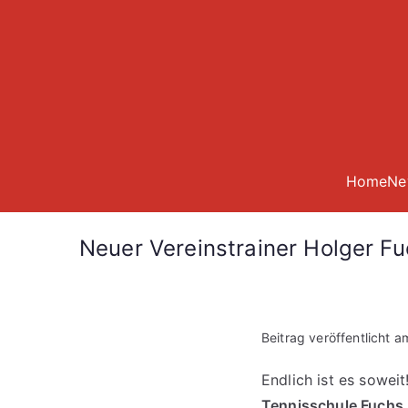
Zum
Inhalt
springen
Home
Ne
Neuer Vereinstrainer Holger Fu
Beitrag veröffentlicht 
Endlich ist es sowe
Tennisschule Fuchs