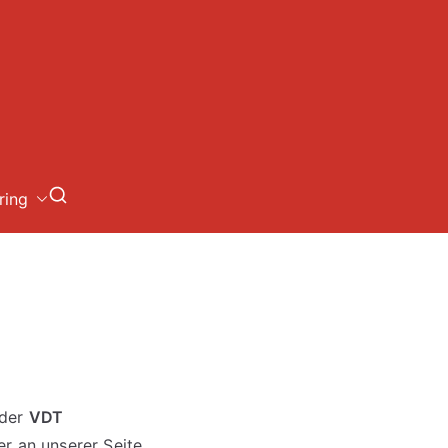
loch
ring
 der
VDT
er an unserer Seite