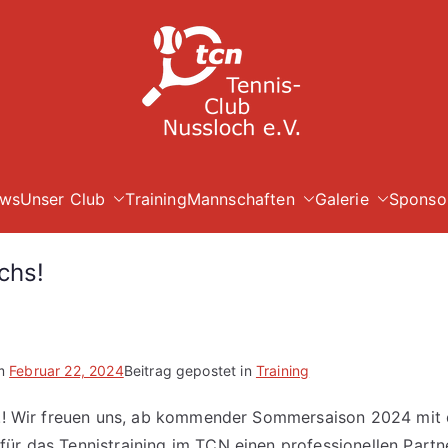
TC Nuß
ws
Unser Club
Training
Mannschaften
Galerie
Sponso
chs!
am
Februar 22, 2024
Beitrag gepostet in
Training
it!! Wir freuen uns, ab kommender Sommersaison 2024 mit
für das Tennistraining im TCN einen professionellen Partn