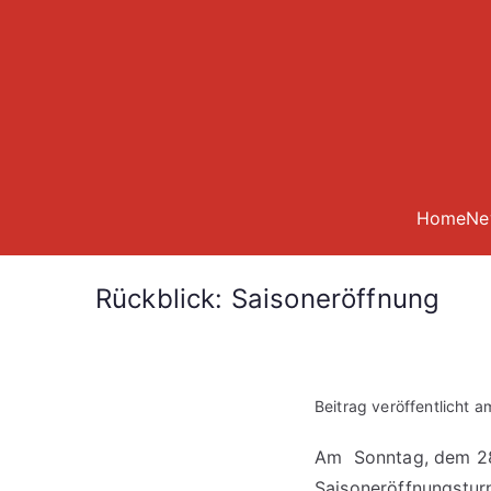
Zum
Inhalt
springen
Home
Ne
Rückblick: Saisoneröffnung
Beitrag veröffentlicht 
Am Sonntag, dem 28.
Saisoneröffnungsturn