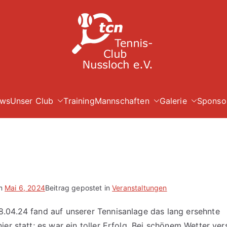
TC Nuß
ws
Unser Club
Training
Mannschaften
Galerie
Sponso
am
Mai 6, 2024
Beitrag gepostet in
Veranstaltungen
04.24 fand auf unserer Tennisanlage das lang ersehnte
ier statt; es war ein toller Erfolg. Bei schönem Wetter ve