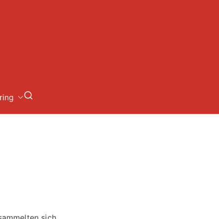
loch
ring
rsammelten sich