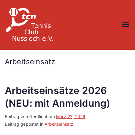
Zum
Inhalt
springen
TC Nußloch
Arbeitseinsatz
Arbeitseinsätze 2026
(NEU: mit Anmeldung)
Beitrag veröffentlicht am
März 22, 2026
Beitrag gepostet in
Arbeitseinsatz