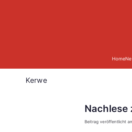
Zum
Inhalt
springen
Home
Ne
Kerwe
Nachlese 
Beitrag veröffentlicht 