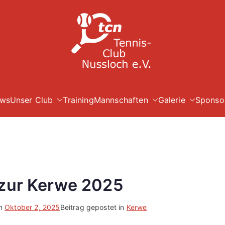
TC Nuß
ws
Unser Club
Training
Mannschaften
Galerie
Sponso
zur Kerwe 2025
am
Oktober 2, 2025
Beitrag gepostet in
Kerwe