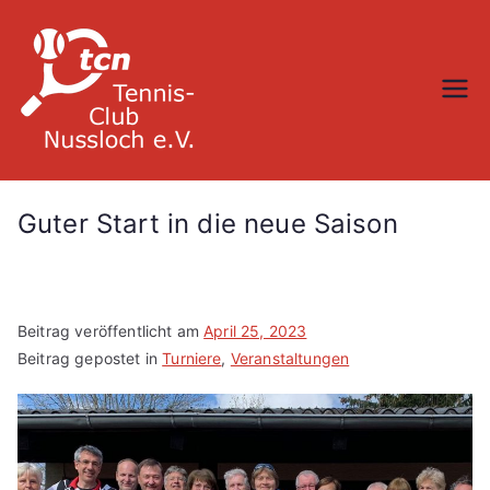
Zum
Inhalt
springen
TC Nußloch
Guter Start in die neue Saison
Beitrag veröffentlicht am
April 25, 2023
Beitrag gepostet in
Turniere
,
Veranstaltungen