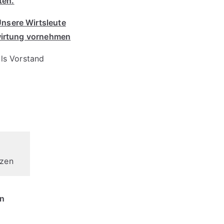
ten.
nsere Wirtsleute
ewirtung vornehmen
als Vorstand
nzen
en