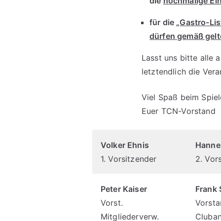
die
nochmalige Ein
für die
„Gastro-Lis
dürfen gemäß gelt
Lasst uns bitte alle
letztendlich die Ver
Viel Spaß beim Spie
Euer TCN-Vorstand
Volker Ehnis
Hanne
1. Vorsitzender
2. Vor
Peter Kaiser
Frank 
Vorst.
Vorsta
Mitgliederverw.
Cluban