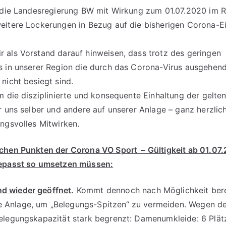
s die Landesregierung BW mit Wirkung zum 01.07.2020 im
eitere Lockerungen in Bezug auf die bisherigen Corona-
 als Vorstand darauf hinweisen, dass trotz des geringen
s in unserer Region die durch das Corona-Virus ausgehend
nicht besiegt sind.
m die disziplinierte und konsequente Einhaltung der gelt
r uns selber und andere auf unserer Anlage – ganz herzlic
ngsvolles Mitwirken.
hen Punkten der Corona VO Sport – Gültigkeit ab 01.07.20
gepasst so umsetzen müssen:
d wieder geöffnet
.
Kommt dennoch nach Möglichkeit berei
 Anlage, um „Belegungs-Spitzen“ zu vermeiden. Wegen d
Belegungskapazität stark begrenzt: Damenumkleide: 6 Plät