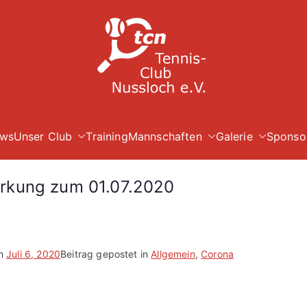
TC Nuß
ws
Unser Club
Training
Mannschaften
Galerie
Sponso
rkung zum 01.07.2020
am
Juli 6, 2020
Beitrag gepostet in
Allgemein
,
Corona