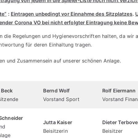
tragung von jedem in die Spieler-Liste noch nicht verzich
te“
:
Eintragen unbedingt vor Einnahme des Sitzplatzes
.
U
ender Corona VO bei nicht erfolgter Eintragung keine B
 an die Regelungen und Hygienevorschriften halten, da wir 
antwortung für deren Einhaltung tragen.
len und Zusammensein auf unserer schönen Anlage.
 Beck
Bernd Wolf
Rolf Eiermann
sitzende
Vorstand Sport
Vorstand Fina
Schneider
Jutta Kaiser
Dieter Terbov
nd
Beisitzerin
Beisitzer
lage