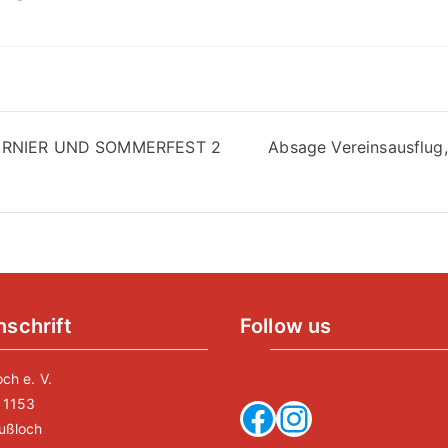
vigation
URNIER UND SOMMERFEST 2
Absage Vereinsausflug,
nschrift
Follow us
ch e. V.
 1153
Facebook
Instagram
ußloch