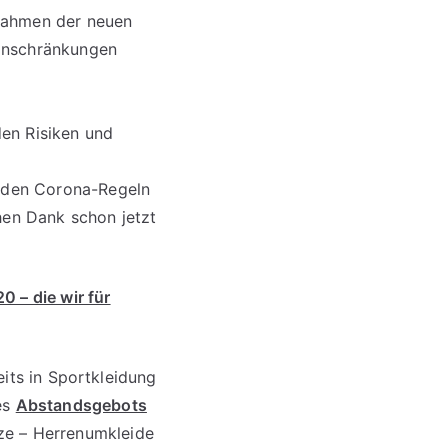
 Rahmen der neuen
Einschränkungen
en Risiken und
enden Corona-Regeln
hen Dank schon jetzt
 – die wir für
ts in Sportkleidung
es
Abstandsgebots
ze – Herrenumkleide