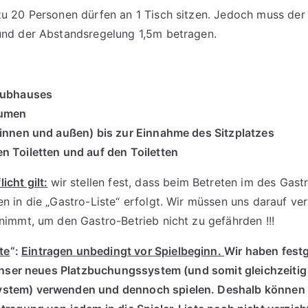
zu 20 Personen dürfen an 1 Tisch sitzen. Jedoch muss der
und der Abstandsregelung 1,5m betragen.
:
lubhauses
äumen
(innen und außen) bis zur Einnahme des Sitzplatzes
n Toiletten und auf den Toiletten
cht gilt:
wir stellen fest, dass beim Betreten im des Gast
n in die „Gastro-Liste“ erfolgt. Wir müssen uns darauf ver
nimmt, um den Gastro-Betrieb nicht zu gefährden !!!
te
“:
Eintragen unbedingt vor Spielbeginn.
Wir haben festg
 unser neues Platzbuchungssystem (und somit gleichzeitig
stem) verwenden und dennoch spielen. Deshalb können 