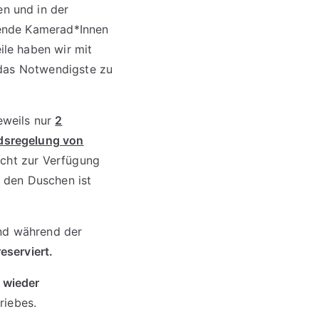
n und in der
gende Kamerad*Innen
ile haben wir mit
f das Notwendigste zu
eweils nur
2
dsregelung von
icht zur Verfügung
n den Duschen ist
nd während der
reserviert.
 wieder
riebes.