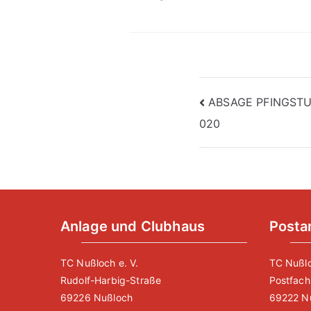
Beitragsna
ABSAGE PFINGST
020
Anlage und Clubhaus
Posta
TC Nußloch e. V.
TC Nußlo
Rudolf-Harbig-Straße
Postfach
69226 Nußloch
69222 N