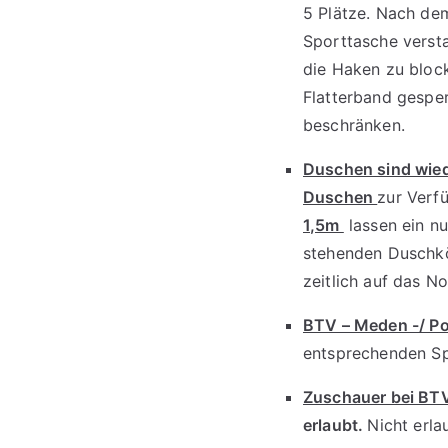
5 Plätze. Nach de
Sporttasche verst
die Haken zu block
Flatterband gesper
beschränken.
Duschen sind wied
Duschen
zur Verf
1,5m
lassen ein nu
stehenden Duschköp
zeitlich auf das 
BTV – Meden -/ Po
entsprechenden S
Zuschauer bei BTV
erlaubt.
Nicht erla