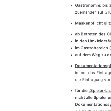
Gastronomie
:
bis 
zueinander auf Gr
Maskenpflicht gilt
ab Betreten des C
in den Umkleider
im Gastrobereich 
auf dem Weg zu de
Dokumentationspfli
immer das Eintrage
die Eintragung vor
für die
„Spieler-Lis
nicht alle Spieler
Dokumentationssy