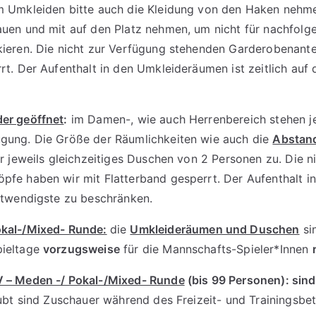
m Umkleiden bitte auch die Kleidung von den Haken nehme
auen und mit auf den Platz nehmen, um nicht für nachfol
ieren. Die nicht zur Verfügung stehenden Garderobenante
rt. Der Aufenthalt in den Umkleideräumen ist zeitlich au
er geöffnet
:
im Damen-, wie auch Herrenbereich stehen j
ügung. Die Größe der Räumlichkeiten wie auch die
Abstan
r jeweils gleichzeitiges Duschen von 2 Personen zu. Die n
fe haben wir mit Flatterband gesperrt. Der Aufenthalt i
Notwendigste zu beschränken.
kal-/Mixed- Runde:
die
Umkleideräumen und Duschen
si
pieltage
vorzugsweise
für die Mannschafts-Spieler*Innen
 – Meden -/ Pokal-/Mixed- Runde
(bis 99 Personen): sind
ubt sind Zuschauer während des Freizeit- und Trainingsbet