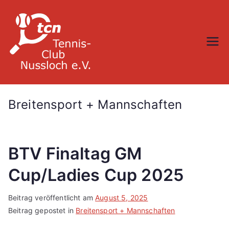
Zum
Inhalt
springen
TC Nußloch
Breitensport + Mannschaften
BTV Finaltag GM
Cup/Ladies Cup 2025
Beitrag veröffentlicht am
August 5, 2025
Beitrag gepostet in
Breitensport + Mannschaften